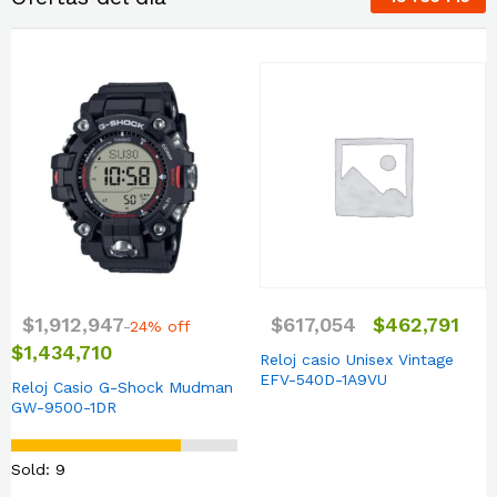
$
1,912,947
$
617,054
$
462,791
24% off
$
1,434,710
Reloj casio Unisex Vintage
EFV-540D-1A9VU
Reloj Casio G-Shock Mudman
GW-9500-1DR
Sold: 9