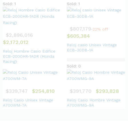
Sold: 1
Sold: 1
$
807,179
22% off
$
2,896,016
$
605,384
$
2,172,012
Reloj casio Unisex Vintage
ECB-30DB-1A
Reloj Hombre Casio Edifice
ECB-2000HR-1ADR (Honda
Racing)
Sold: 0
$
339,747
$
254,810
$
391,770
$
293,828
Reloj Casio Unisex Vintage
Reloj Casio Hombre Vintage
A700WM-7A
A700WMG-9A