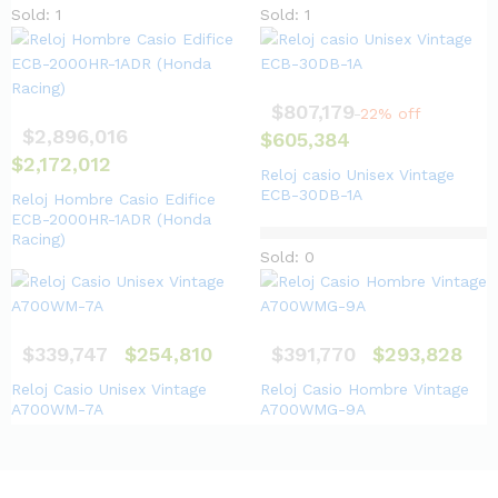
Sold: 1
Sold: 1
$
807,179
22% off
$
2,896,016
$
605,384
$
2,172,012
Reloj casio Unisex Vintage
ECB-30DB-1A
Reloj Hombre Casio Edifice
ECB-2000HR-1ADR (Honda
Racing)
Sold: 0
$
339,747
$
254,810
$
391,770
$
293,828
Reloj Casio Unisex Vintage
Reloj Casio Hombre Vintage
A700WM-7A
A700WMG-9A