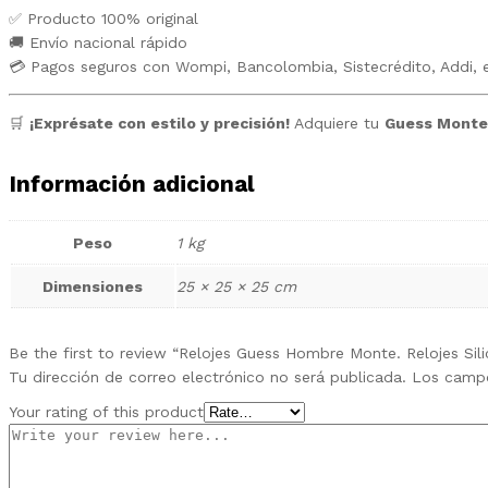
✅ Producto 100% original
🚚 Envío nacional rápido
💳 Pagos seguros con Wompi, Bancolombia, Sistecrédito, Addi, 
🛒
¡Exprésate con estilo y precisión!
Adquiere tu
Guess Mont
Información adicional
Peso
1 kg
Dimensiones
25 × 25 × 25 cm
Be the first to review “Relojes Guess Hombre Monte. Relojes S
Tu dirección de correo electrónico no será publicada.
Los campo
Your rating of this product