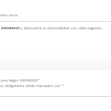
entre otros
e GW0805G1
y demuestra tu personalidad con cada segundo.
ilicona Negro GW0805G1”
s obligatorios están marcados con
*