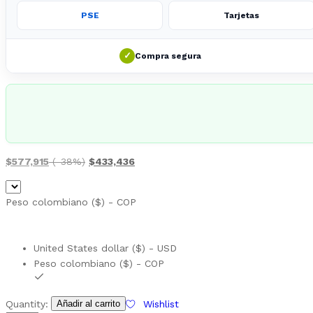
PSE
Tarjetas
✓
Compra segura
$
577,915
(-38%)
$
433,436
Peso colombiano ($) - COP
United States dollar ($) - USD
Peso colombiano ($) - COP
Quantity:
Añadir al carrito
Wishlist