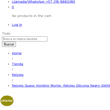
Llamada/WhatsApp
+57 318 8880385
0
No products in the cart.
Log in
Todo
Buscar
Home
/
Tienda
/
Relojes
/
Relojes Guess Hombre Monte. Relojes Silicona Negro GW0
¡Oferta!