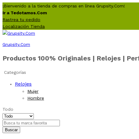
¡Bienvenido a la tienda de compras en línea Grupsity.Com!
Ir a Tedotamos.Com
Rastrea tu pedido
Localización Tienda
Grupsity.Com
Productos 100% Originales | Relojes | Pe
Categorías
Relojes
Mujer
Hombre
Todo
Buscar