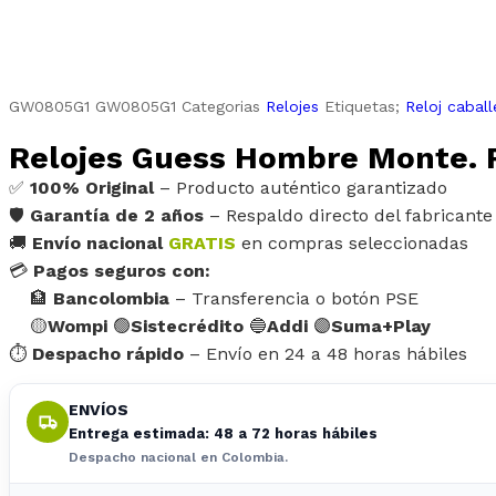
GW0805G1
GW0805G1
Categorias
Relojes
Etiquetas;
Reloj caball
Relojes Guess Hombre Monte. 
✅
100% Original
– Producto auténtico garantizado
🛡️
Garantía de 2 años
– Respaldo directo del fabricante
🚚
Envío nacional
GRATIS
en compras seleccionadas
💳
Pagos seguros con:
🏦
Bancolombia
– Transferencia o botón PSE
🟡
Wompi
🟢
Sistecrédito
🔵
Addi
🟣
Suma+Play
⏱️
Despacho rápido
– Envío en 24 a 48 horas hábiles
ENVÍOS
Entrega estimada: 48 a 72 horas hábiles
Despacho nacional en Colombia.