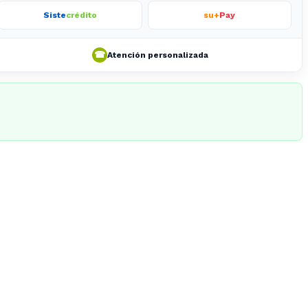
Siste
crédito
su+
Pay
☎
Atención personalizada