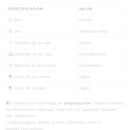
ESPECIFICACIÓN
VALOR
📦 SKU
SR1185
📝 UPC
796483674493
📏 Tamaño de la caja
45mm
🕰️ Material de la caja
Policarbonato
👗 Material de la correa
Poliuretano
🖤 Color de la correa
Negro
🖤 Color de la caja
Negro
🛍️ Compra con confianza en
Grupsity.com
. Todos nuestros
productos son originales, cuentan con garantía, incluyen
IVA, ofrecemos
compra segura, envíos a toda Colombia. ¡Haz tu
pedido hoy mismo!