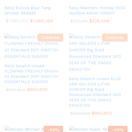
Reloj Bulova Blue Tang
Reloj Skechers Holiday 2024
Snorkel 98B445
Hombre 44mm SR8501
$
1,860,512
$
1,395,384
$
526,486
$
701,981
Caliente
Caliente
Reloj Swatch Unisex
FLOWING FRESHLY Chrono
42 Standard 2501 SWATCH
Reloj Swatch Unisex BLUE
ESSENTIALS SUSG101
AND GOLDEN LITHE
$
660,600
DANCER Big Bold
$
880,800
Biosourced Standard 2412
YEAR OF THE SNAKE
SB05Z700
$
660,600
$
880,800
-
54
%
-
40
%