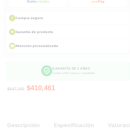
Siste
crédito
su+
Pay
✓
Compra segura
★
Garantía de producto
☎
Atención personalizada
GARANTÍA DE 2 AÑOS
Compra 100% segura y respaldada
$
410,461
$
547,281
Descripción
Especificación
Valorac