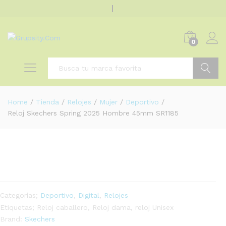
0
Buscar
Home
/
Tienda
/
Relojes
/
Mujer
/
Deportivo
/
Reloj Skechers Spring 2025 Hombre 45mm SR1185
Categorías;
Deportivo
,
Digital
,
Relojes
Etiquetas;
Reloj caballero
,
Reloj dama
,
reloj Unisex
Brand:
Skechers